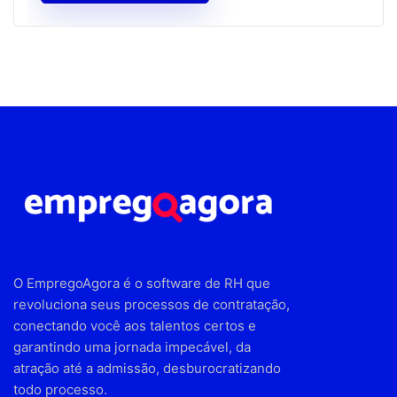
O EmpregoAgora é o software de RH que
revoluciona seus processos de contratação,
conectando você aos talentos certos e
garantindo uma jornada impecável, da
atração até a admissão, desburocratizando
todo processo.